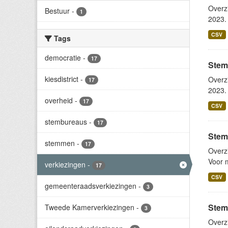
Overz
Bestuur
-
1
2023. 
CSV
Tags
democratie
-
17
Stem
kiesdistrict
-
Overz
17
2023. 
overheid
-
17
CSV
stembureaus
-
17
Stem
stemmen
-
17
Overz
Voor m
verkiezingen
-
17
CSV
gemeenteraadsverkiezingen
-
3
Stem
Tweede Kamerverkiezingen
-
3
Overz