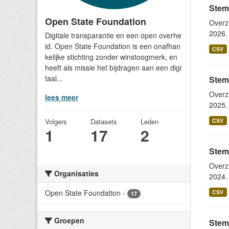
Stem
Open State Foundation
Overz
2026. 
Digitale transparantie en een open overhe
id. Open State Foundation is een onafhan
CSV
kelijke stichting zonder winstoogmerk, en
heeft als missie het bijdragen aan een digi
taal...
Stem
Overz
lees meer
2025. 
Volgers
Datasets
Leden
CSV
1
17
2
Stem
Overz
Organisaties
2024. 
Open State Foundation
-
CSV
17
Groepen
Stem