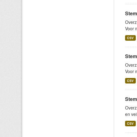
Stem
Overz
Voor m
CSV
Stem
Overz
Voor m
CSV
Stemb
Overz
en vei
CSV