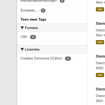
eilandsraadverkiezingen
-
2
Voor m
CSV
Europese...
-
2
Toon meer Tags
Stem
Formats
Overz
Voor m
CSV
-
17
CSV
Licenties
Stem
Creative Commons CCZero
-
17
Overz
2022. 
CSV
Stem
Overz
2021. 