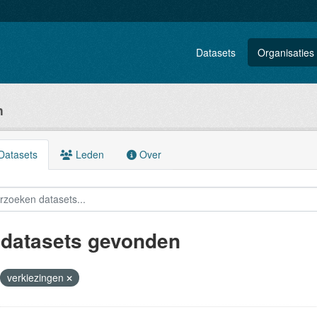
Datasets
Organisaties
n
atasets
Leden
Over
 datasets gevonden
verkiezingen