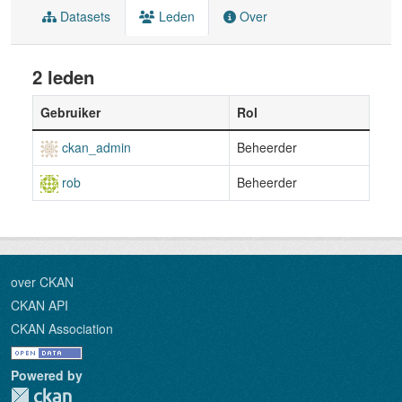
Datasets
Leden
Over
2 leden
Gebruiker
Rol
ckan_admin
Beheerder
rob
Beheerder
over CKAN
CKAN API
CKAN Association
Powered by