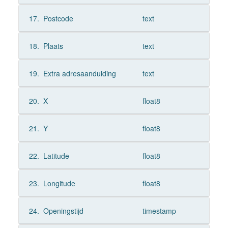
17.
Postcode
text
18.
Plaats
text
19.
Extra adresaanduiding
text
20.
X
float8
21.
Y
float8
22.
Latitude
float8
23.
Longitude
float8
24.
Openingstijd
timestamp