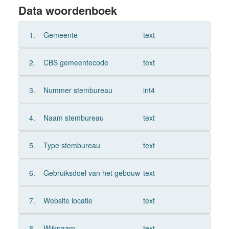
Data woordenboek
1.
Gemeente
text
2.
CBS gemeentecode
text
3.
Nummer stembureau
int4
4.
Naam stembureau
text
5.
Type stembureau
text
6.
Gebruiksdoel van het gebouw
text
7.
Website locatie
text
8.
Wijknaam
text