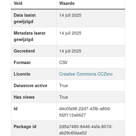
Veld
Waarde
Data laatst
14 juli 2025
gewijzigd
Metadata laatst
14 juli 2025
gewijzigd
Gecreëerd
14 juli 2025
Formaat
CSV
Licentie
Creative Commons CCZero
Datastore active
True
Has views
True
Id
d4c0fa98-22d7-43fb-a80d-
fd2f112a6627
Package id
2d5a7480-8446-4afa-807d-
ab29c6f4aa52