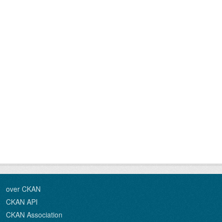
over CKAN
CKAN API
CKAN Association