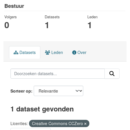
Bestuur
Volgers
Datasets
Leden
0
1
1
Datasets
Leden
Over
Sorteer op
1 dataset gevonden
Licenties:
Creative Commons CCZero