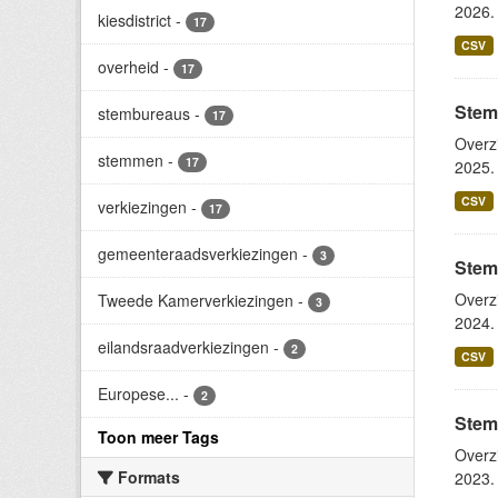
2026. 
kiesdistrict
-
17
CSV
overheid
-
17
Stem
stembureaus
-
17
Overz
stemmen
-
17
2025. 
CSV
verkiezingen
-
17
gemeenteraadsverkiezingen
-
3
Stem
Overz
Tweede Kamerverkiezingen
-
3
2024. 
eilandsraadverkiezingen
-
2
CSV
Europese...
-
2
Stem
Toon meer Tags
Overz
Formats
2023. 