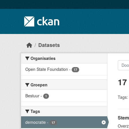
Skip to main content
Datasets
Organisaties
Open State Foundation
-
17
17
Groepen
Bestuur
-
1
Tags:
Tags
Stem
democratie
-
17
Overz