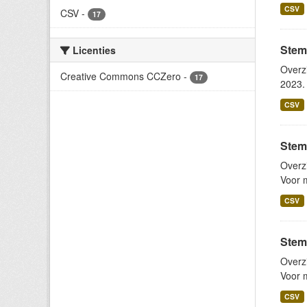
CSV
CSV
-
17
Stem
Licenties
Overz
Creative Commons CCZero
-
17
2023. 
CSV
Stem
Overz
Voor m
CSV
Stem
Overz
Voor m
CSV