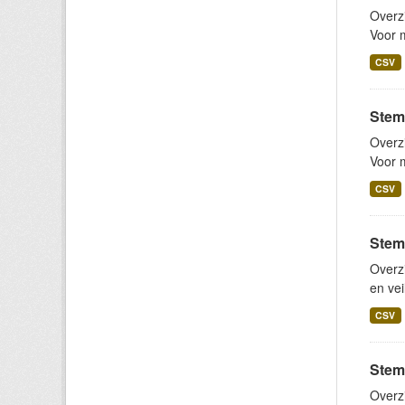
Overz
Voor m
CSV
Stem
Overz
Voor m
CSV
Stemb
Overz
en vei
CSV
Stem
Overz