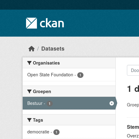
Skip to main content
Datasets
Organisaties
Open State Foundation
-
1
1 
Groepen
Bestuur
-
1
Groep
Tags
Stem
democratie
-
1
Overz