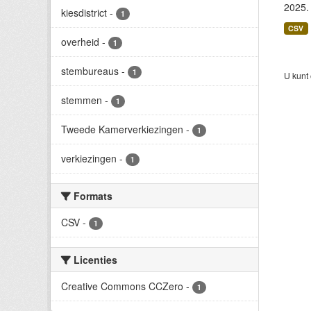
2025. 
kiesdistrict
-
1
CSV
overheid
-
1
stembureaus
-
1
U kunt
stemmen
-
1
Tweede Kamerverkiezingen
-
1
verkiezingen
-
1
Formats
CSV
-
1
Licenties
Creative Commons CCZero
-
1