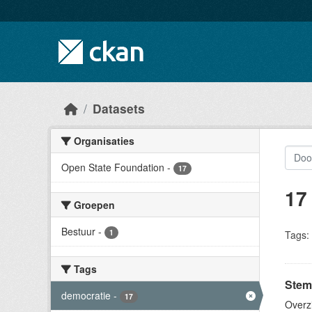
Skip to main content
Datasets
Organisaties
Open State Foundation
-
17
17
Groepen
Bestuur
-
1
Tags:
Tags
Stem
democratie
-
17
Overz