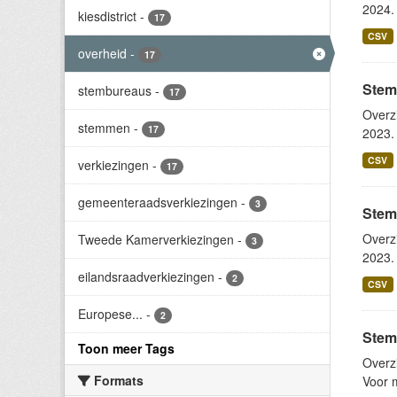
2024. 
kiesdistrict
-
17
CSV
overheid
-
17
Stem
stembureaus
-
17
Overz
stemmen
-
17
2023. 
CSV
verkiezingen
-
17
gemeenteraadsverkiezingen
-
3
Stem
Overz
Tweede Kamerverkiezingen
-
3
2023. 
eilandsraadverkiezingen
-
2
CSV
Europese...
-
2
Stem
Toon meer Tags
Overz
Formats
Voor m