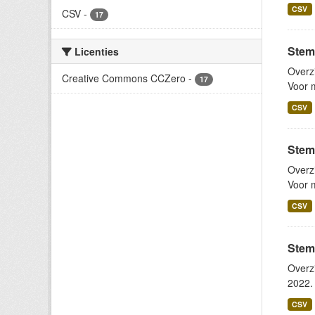
CSV
CSV
-
17
Stem
Licenties
Overz
Creative Commons CCZero
-
17
Voor m
CSV
Stem
Overz
Voor m
CSV
Stem
Overz
2022. 
CSV