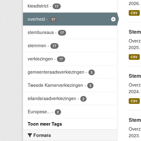
2026. 
kiesdistrict
-
17
CSV
overheid
-
17
Stem
stembureaus
-
17
Overz
stemmen
-
17
2025. 
CSV
verkiezingen
-
17
gemeenteraadsverkiezingen
-
3
Stem
Overz
Tweede Kamerverkiezingen
-
3
2024. 
eilandsraadverkiezingen
-
2
CSV
Europese...
-
2
Stem
Toon meer Tags
Overz
Formats
2023. 