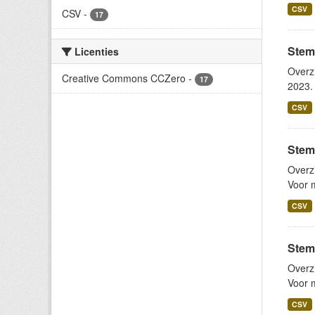
CSV
CSV
-
17
Stem
Licenties
Overz
Creative Commons CCZero
-
17
2023. 
CSV
Stem
Overz
Voor m
CSV
Stem
Overz
Voor m
CSV