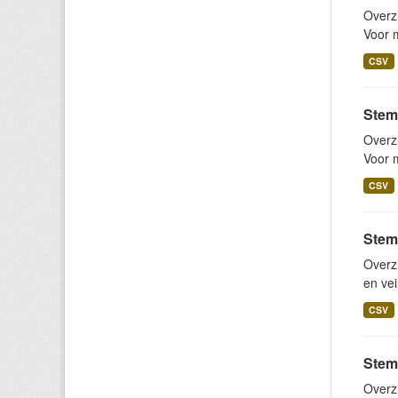
Overz
Voor m
CSV
Stem
Overz
Voor m
CSV
Stemb
Overz
en vei
CSV
Stem
Overz