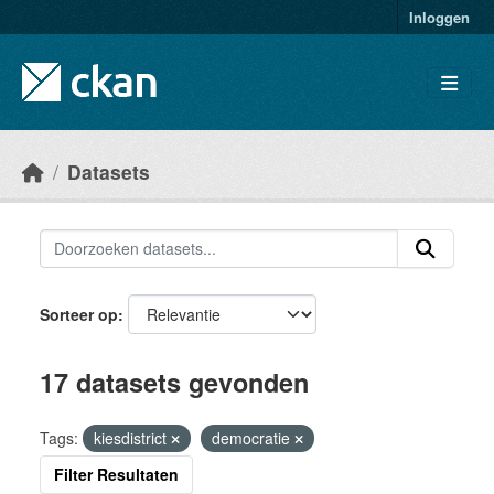
Skip to main content
Inloggen
Datasets
Sorteer op
17 datasets gevonden
Tags:
kiesdistrict
democratie
Filter Resultaten